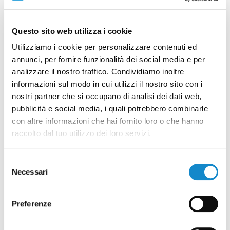
conta anche piste e impianti situati sul versante
della montagna dirimpetto al borgo della
Magnifica Terra, nel comune di Valdisotto: si
Questo sito web utilizza i cookie
tratta del
comprensorio di San Colombano
,
Utilizziamo i cookie per personalizzare contenuti ed
direttamente collegato a quello di Cima Piazzi
annunci, per fornire funzionalità dei social media e per
Valdidentro con cui forma un’unica ski area.
analizzare il nostro traffico. Condividiamo inoltre
L’accesso a questo versante avviene in
località
informazioni sul modo in cui utilizzi il nostro sito con i
nostri partner che si occupano di analisi dei dati web,
Le Motte
, appena sopra Bormio, e consente di
pubblicità e social media, i quali potrebbero combinarle
immettersi sulle piste risparmiando strada: le
con altre informazioni che hai fornito loro o che hanno
seggiovie consentono di raggiungere dapprima
raccolto dal tuo utilizzo dei loro servizi.
il forte di Oga e poi gli oltre 2250 metri del
ristoro San Colombano
, da cui poi è possibile
Selezione
collegarsi agli impianti del Monte Masucco e a
Necessari
del
tutte le piste che scendono fino a Isolaccia:
consenso
tracciati di media e facile difficoltà adatti a
Preferenze
sciatori più o meno esperti, in un contesto che
garantisce una felice esposizione e permette di