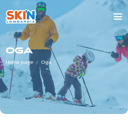
Oga
Home page
/
Oga